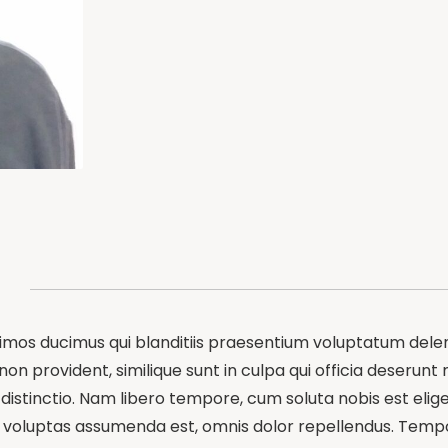
simos ducimus qui blanditiis praesentium voluptatum delen
on provident, similique sunt in culpa qui officia deserunt 
distinctio. Nam libero tempore, cum soluta nobis est elig
oluptas assumenda est, omnis dolor repellendus. Tempori