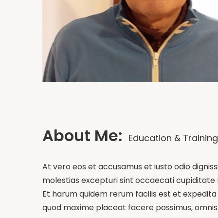
About Me:
Education & Training
At vero eos et accusamus et iusto odio dignis
molestias excepturi sint occaecati cupiditate n
Et harum quidem rerum facilis est et expedita 
quod maxime placeat facere possimus, omnis v