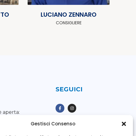
TTO
LUCIANO ZENNARO
CONSIGLIERE
SEGUICI
è aperta:
Gestisci Consenso
nerdì
dalle 8.00 alle