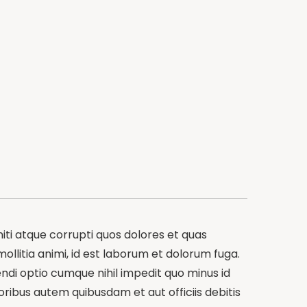
iti atque corrupti quos dolores et quas
mollitia animi, id est laborum et dolorum fuga.
endi optio cumque nihil impedit quo minus id
bus autem quibusdam et aut officiis debitis