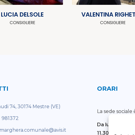
LUCIA DELSOLE
VALENTINA RIGHE
CONSIGLIERE
CONSIGLIERE
TTI
ORARI
audi 74, 30174 Mestre (VE)
La sede sociale 
1 981372
Da lunedì a ve
marghera.comunale@avis.it
11.30