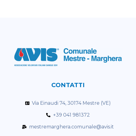
CONTATTI
Via Einaudi 74, 30174 Mestre (VE)
+39 041 981372
mestremarghera.comunale@avis.it