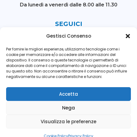
Da lunedì a venerdì
dalle 8.00 alle 11.30
SEGUICI
Gestisci Consenso
Per fornire le migliori esperienze, utilizziamo tecnologie come i
cookie per memorizzare e/o accedere alle informazioni del
dispositivo. Il consenso a queste tecnologie ci permetterà di
elaborare dati come il comportamento di navigazione o ID unici
su questo sito. Non acconsentire o ritirare il consenso può influire
negativamente su alcune caratteristiche e funzioni.
© 2026 Avis Comunale Mestre - Marghera. Tutti i
Accetta
diritti riservati
Nega
Contatti
Privacy
Cookies
Visualizza le preferenze
Cookie Policy
Privacy Policy