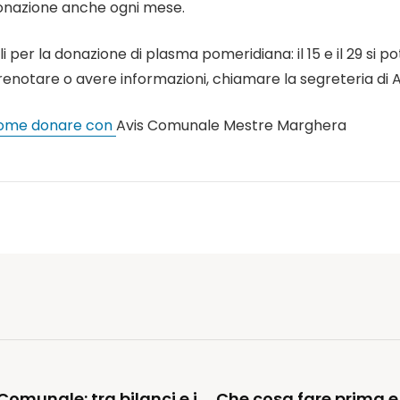
donazione anche ogni mese.
per la donazione di plasma pomeridiana: il 15 e il 29 si pot
er prenotare o avere informazioni, chiamare la segreteria di
 come donare con
Avis Comunale Mestre Marghera
omunale: tra bilanci e i
Che cosa fare prima e