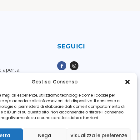
SEGUICI
è aperta:
Gestisci Consenso
nerdì
dalle 8.00 alle
 le migliori esperienze, utilizziamo tecnologie come i cookie per
 e/o accedere alle informazioni del dispositivo. Il consenso a
nologie ci permetterà di elaborare dati come il comportamento di
 o ID unici su questo sito. Non acconsentire o ritirare il consenso
e negativamente su alcune caratteristiche e funzioni.
etta
Nega
Visualizza le preferenze