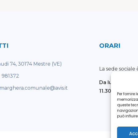
TTI
ORARI
audi 74, 30174 Mestre (VE)
La sede sociale 
1 981372
Da lunedì a ve
marghera.comunale@avis.it
11.30
Per fornire
memorizzare
queste tec
navigazione
può influir
Acc