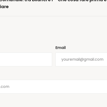
iare
Email