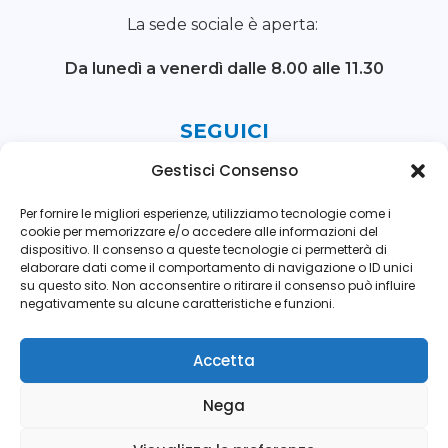
La sede sociale è aperta:
Da lunedì a venerdì
dalle 8.00 alle 11.30
SEGUICI
Gestisci Consenso
Per fornire le migliori esperienze, utilizziamo tecnologie come i
cookie per memorizzare e/o accedere alle informazioni del
dispositivo. Il consenso a queste tecnologie ci permetterà di
elaborare dati come il comportamento di navigazione o ID unici
su questo sito. Non acconsentire o ritirare il consenso può influire
negativamente su alcune caratteristiche e funzioni.
© 2026 Avis Comunale Mestre - Marghera. Tutti i
Accetta
diritti riservati
Nega
Contatti
Privacy
Cookies