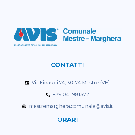
CONTATTI
Via Einaudi 74, 30174 Mestre (VE)
+39 041 981372
mestremarghera.comunale@avis.it
ORARI